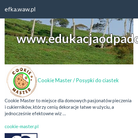
Home
Lubuskie
efka.waw.pl
www.edukacjaodpado
Cookie Master / Posypki do ciastek
Cookie Master to miejsce dla domowych pasjonatów pieczenia
i cukierników, którzy cenią dekoracje łatwe w użyciu, a
jednocześnie efektowne wiz …
cookie-master.pl