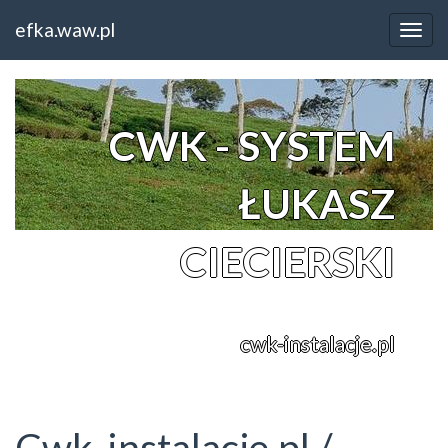
Home
Wielkopolskie
efka.waw.pl
Cwk-instalacje.pl / Instalacja klimatyzacji Poznań
CWK - SYSTEM
ŁUKASZ
CIECIERSKI
cwk-instalacje.pl
Cwk-instalacje.pl /