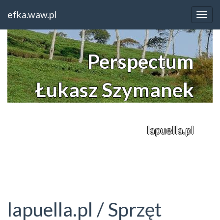
Home
Mazowieckie
lapuella.pl / Sprzęt fryzjerski
efka.waw.pl
Perspectum
Łukasz Szymanek
lapuella.pl
lapuella.pl / Sprzęt