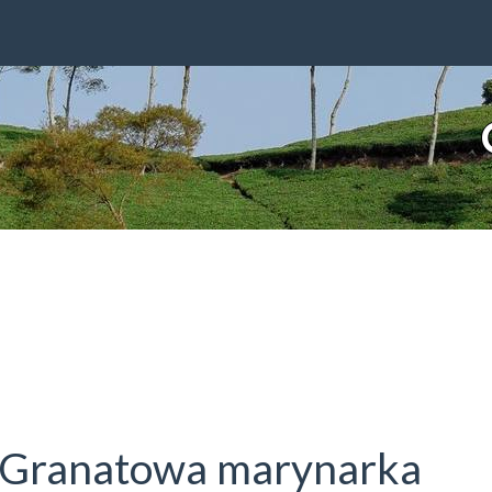
natowa marynarka damska
 Granatowa marynarka