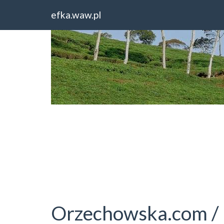
Home
Dolnośląskie
Orzechowska.com / Gra
efka.waw.pl
Orzechowska.com /