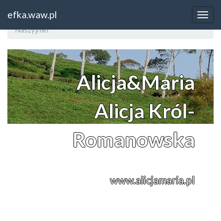
Home
Podlaskie
efka.waw.pl
Sklep internetowy z biżuterią Alicja&Maria Jewellery -
Naszyjniki
Alicja&Maria
Alicja Król-
Romanowska
www.alicjamaria.pl