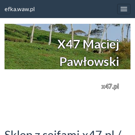
Home
Wielkopolskie
efka.waw.pl
Sklep z sejfami x47.pl / Szafy pancerne na broń
X47 Maciej
Pawłowski
x47.pl
Sklep z sejfami x47.pl /