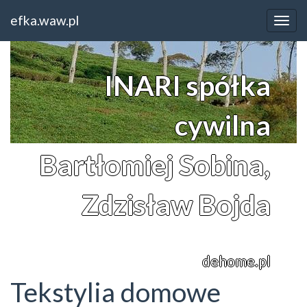
Home
Śląskie
Tekstylia domowe DeHome
efka.waw.pl
INARI spółka
cywilna
Bartłomiej Sobina,
Zdzisław Bojda
dehome.pl
Tekstylia domowe